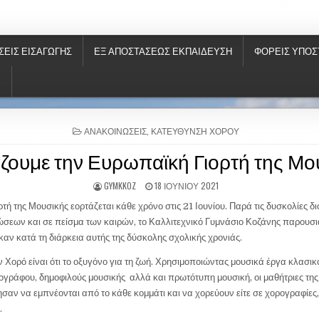
ΝΗΣ
ΣΕΙΣ ΕΙΣΑΓΩΓΉΣ
ΕΞ ΑΠΟΣΤΆΣΕΩΣ ΕΚΠΑΊΔΕΥΣΗ
ΦΟΡΕΙΣ ΥΠΟΣ
S
P
ΑΝΑΚΟΙΝΏΣΕΙΣ
,
ΚΑΤΕΎΘΥΝΣΗ ΧΟΡΟΎ
O
άζουμε την Ευρωπαϊκή Γιορτή της Μο
S
T
E
GYMKKOZ
18 ΙΟΥΝΊΟΥ 2021
D
I
τή της Μουσικής εορτάζεται κάθε χρόνο στις 21 Ιουνίου. Παρά τις δυσκολίες 
N
σεων και σε πείσμα των καιρών, το Καλλιτεχνικό Γυμνάσιο Κοζάνης παρουσι
ν κατά τη διάρκεια αυτής της δύσκολης σχολικής χρονιάς.
ν Χορό είναι ότι το οξυγόνο για τη ζωή. Χρησιμοποιώντας μουσικά έργα κλασικ
ογράφου, δημοφιλούς μουσικής αλλά και πρωτότυπη μουσική, οι μαθήτριες τη
σαν να εμπνέονται από το κάθε κομμάτι και να χορεύουν είτε σε χορογραφίες, 
.