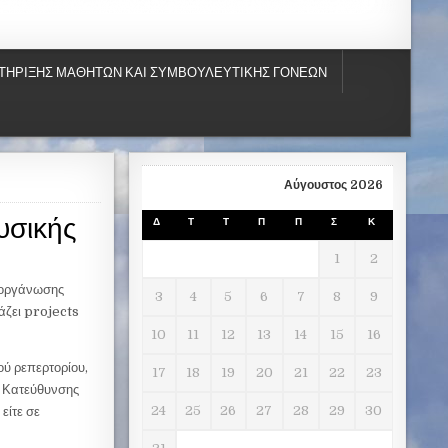
ΤΗΡΙΞΗΣ ΜΑΘΗΤΩΝ ΚΑΙ ΣΥΜΒΟΥΛΕΥΤΙΚΗΣ ΓΟΝΕΩΝ
Αύγουστος 2026
υσικής
Δ
Τ
Τ
Π
Π
Σ
Κ
1
2
διοργάνωσης
3
4
5
6
7
8
9
άζει projects
10
11
12
13
14
15
16
ού ρεπερτορίου,
17
18
19
20
21
22
23
ς Κατεύθυνσης
24
25
26
27
28
29
30
είτε σε