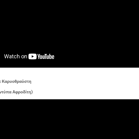
με Καρυοθραύστη
ντύπα Αφροδίτη)