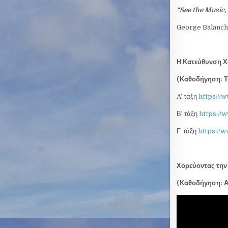
“See the Music,
George Balanch
Η Κατεύθυνση Χ
(Καθοδήγηση: 
A’ τάξη
https://
Β’ τάξη
https://
Γ’ τάξη
https://
Χορεύοντας την
(Καθοδήγηση: 