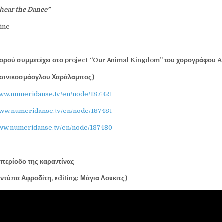
 hear the Dance”
ine
ορού συμμετέχει στο project “Our Animal Kingdom” του χορογράφου 
Τσινικοσμάογλου Χαράλαμπος)
www.numeridanse.tv/en/node/187321
www.numeridanse.tv/en/node/187481
www.numeridanse.tv/en/node/187480
 περίοδο της καραντίνας
Αντύπα Αφροδίτη,
editing
: Μάγια Λούκιτς)