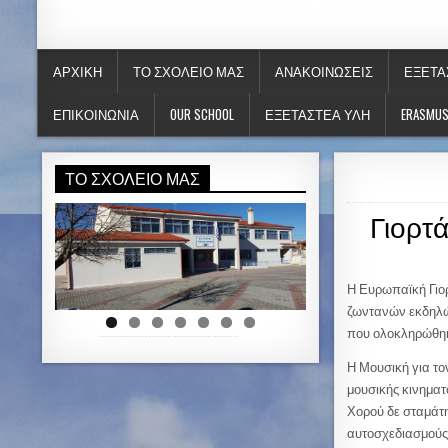
ΚΑΛΛΙΤΕΧΝΙΚΟ ΓΥΜΝΑΣΙΟ ΚΟΖΑ
ΑΡΧΙΚΉ
ΤΟ ΣΧΟΛΕΊΟ ΜΑΣ
ΑΝΑΚΟΙΝΏΣΕΙΣ
ΕΞΕΤΆ
ΕΠΙΚΟΙΝΩΝΊΑ
OUR SCHOOL
ΕΞΕΤΑΣΤΕΑ ΥΛΗ
ERASMU
ΤΟ ΣΧΟΛΕΊΟ ΜΑΣ
Γιορτ
Η Ευρωπαϊκή Γιορ
ζωντανών εκδηλώ
που ολοκληρώθηκα
Η Μουσική για το
μουσικής κινηματ
Χορού δε σταμάτη
αυτοσχεδιασμούς