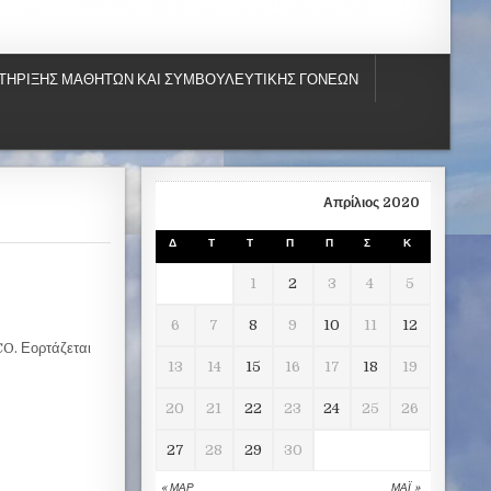
ΤΗΡΙΞΗΣ ΜΑΘΗΤΩΝ ΚΑΙ ΣΥΜΒΟΥΛΕΥΤΙΚΗΣ ΓΟΝΕΩΝ
Απρίλιος 2020
Δ
Τ
Τ
Π
Π
Σ
Κ
1
2
3
4
5
6
7
8
9
10
11
12
O. Εορτάζεται
13
14
15
16
17
18
19
20
21
22
23
24
25
26
27
28
29
30
« ΜΑΡ
ΜΑΪ́ »