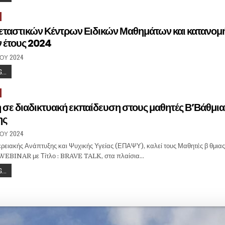
εταστικών Κέντρων Ειδικών Μαθημάτων και κατανομ
 έτους 2024
̈́ΟΥ 2024
...
σε διαδικτυακή εκπαίδευση στους μαθητές Β’Βάθμια
ης
̈́ΟΥ 2024
ερειακής Ανάπτυξης και Ψυχικής Υγείας (ΕΠΑΨΥ), καλεί τους Μαθητές β θμια
 WEBINAR με Τίτλο : BRAVE TALK, στα πλαίσια…
...