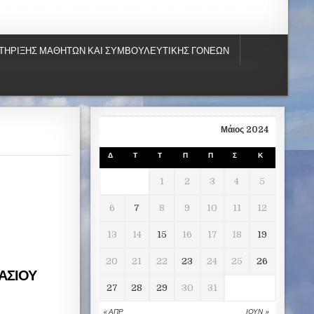
ΤΗΡΙΞΗΣ ΜΑΘΗΤΩΝ ΚΑΙ ΣΥΜΒΟΥΛΕΥΤΙΚΗΣ ΓΟΝΕΩΝ
Μάιος 2024
Δ
Τ
Τ
Π
Π
Σ
Κ
1
2
3
4
5
6
7
8
9
10
11
12
13
14
15
16
17
18
19
20
21
22
23
24
25
26
ΝΑΣΙΟΥ
27
28
29
30
31
« ΑΠΡ
ΙΟΎΝ »