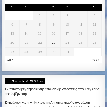
Δ
Τ
Τ
Π
Π
Σ
Κ
1
2
3
4
5
6
7
8
9
10
11
12
13
14
15
16
17
18
19
20
21
22
23
24
25
26
27
28
29
30
31
« ΔΕΚ
ΦΕΒ »
ΠΡΌΣΦΑΤΑ ΆΡΘΡΑ
Γνωστοποίηση Δημοσίευσης Υπουργικής Απόφασης στην Εφημερίδα
της Κυβέρνησης
Ενημέρωση για την Ηλεκτρονική Αίτηση εγγραφής, ανανέωση