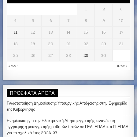
1
2
3
4
5
6
7
8
9
10
11
12
13
14
15
16
17
18
19
20
21
22
23
24
25
26
27
28
29
30
« ΜΑΡ
ΙΟΎΝ »
ΠΡΌΣΦΑΤΑ ΆΡΘΡΑ
Γνωστοποίηση Δημοσίευσης Υπουργικής Απόφασης στην Εφημερίδα
της Κυβέρνησης
Ενημέρωση για την Ηλεκτρονική Αίτηση εγγραφής, ανανέωση
εγγραφής ή μετεγγραφής μαθητών /τριών σε ΓΕΛ, ΕΠΑΛ και Π. ΕΠΑΛ
για το σχολικό έτος 2026-27