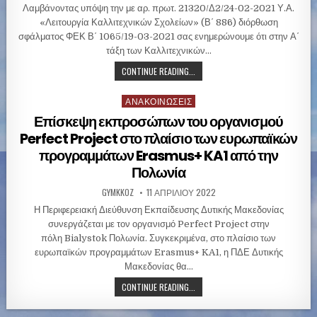
i
Λαμβάνοντας υπόψη την με αρ. πρωτ. 21320/Δ2/24-02-2021 Υ.Α.
n
«Λειτουργία Καλλιτεχνικών Σχολείων» (Β΄ 886) διόρθωση
σφάλματος ΦΕΚ Β΄ 1065/19-03-2021 σας ενημερώνουμε ότι στην Α΄
τάξη των Καλλιτεχνικών…
CONTINUE READING...
ΑΝΑΚΟΙΝΏΣΕΙΣ
P
o
Επίσκεψη εκπροσώπων του οργανισμού
s
Perfect Project στο πλαίσιο των ευρωπαϊκών
t
προγραμμάτων Erasmus+ KA1 από την
e
Πολωνία
d
i
GYMKKOZ
11 ΑΠΡΙΛΊΟΥ 2022
n
Η Περιφερειακή Διεύθυνση Εκπαίδευσης Δυτικής Μακεδονίας
συνεργάζεται με τον οργανισμό Perfect Project στην
πόλη Bialystok Πολωνία. Συγκεκριμένα, στο πλαίσιο των
ευρωπαϊκών προγραμμάτων Erasmus+ KA1, η ΠΔΕ Δυτικής
Μακεδονίας θα…
CONTINUE READING...