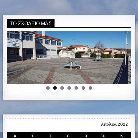
ΤΟ ΣΧΟΛΕΊΟ ΜΑΣ
Απρίλιος 2022
Δ
Τ
Τ
Π
Π
Σ
Κ