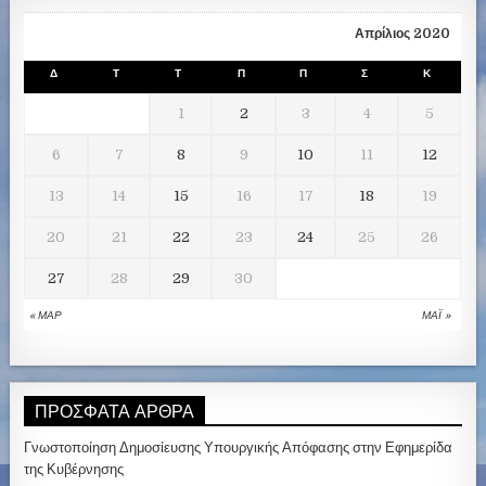
Απρίλιος 2020
Δ
Τ
Τ
Π
Π
Σ
Κ
1
2
3
4
5
6
7
8
9
10
11
12
13
14
15
16
17
18
19
20
21
22
23
24
25
26
27
28
29
30
« ΜΑΡ
ΜΑΪ́ »
ΠΡΌΣΦΑΤΑ ΆΡΘΡΑ
Γνωστοποίηση Δημοσίευσης Υπουργικής Απόφασης στην Εφημερίδα
της Κυβέρνησης