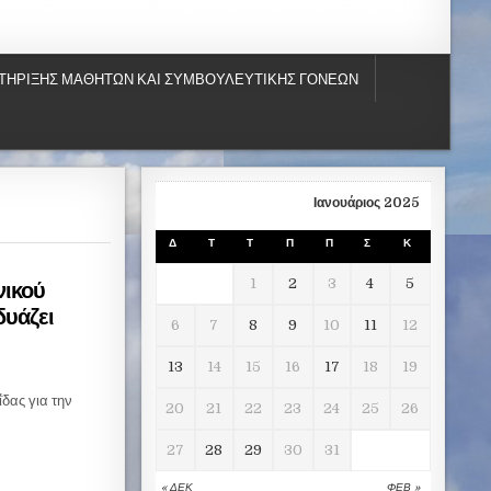
ΤΗΡΙΞΗΣ ΜΑΘΗΤΩΝ ΚΑΙ ΣΥΜΒΟΥΛΕΥΤΙΚΗΣ ΓΟΝΕΩΝ
Ιανουάριος 2025
Δ
Τ
Τ
Π
Π
Σ
Κ
νικού
1
2
3
4
5
δυάζει
6
7
8
9
10
11
12
13
14
15
16
17
18
19
δας για την
20
21
22
23
24
25
26
27
28
29
30
31
« ΔΕΚ
ΦΕΒ »