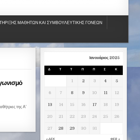
ΤΗΡΙΞΗΣ ΜΑΘΗΤΩΝ ΚΑΙ ΣΥΜΒΟΥΛΕΥΤΙΚΗΣ ΓΟΝΕΩΝ
Ιανουάριος 2025
Δ
Τ
Τ
Π
Π
Σ
Κ
αγωνισμό
1
2
3
4
5
6
7
8
9
10
11
12
13
14
15
16
17
18
19
αθήτριες της Α’
20
21
22
23
24
25
26
27
28
29
30
31
« ΔΕΚ
ΦΕΒ »