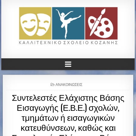
ΚΑΛΛΙΤΕΧΝΙΚΟ ΓΥΜΝΑΣΙΟ
ΚΟΖΑΝΗΣ
P
ΑΝΑΚΟΙΝΏΣΕΙΣ
O
Συντελεστές Ελάχιστης Βάσης
S
T
Εισαγωγής (Ε.Β.Ε.) σχολών,
E
D
τμημάτων ή εισαγωγικών
I
N
κατευθύνσεων, καθώς και