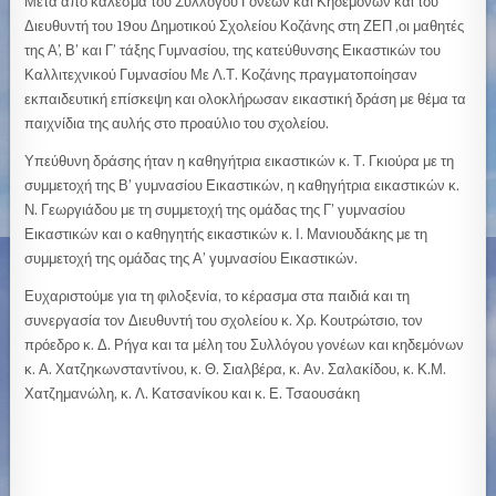
Μετά από κάλεσμα του Συλλόγου Γονέων και Κηδεμόνων και του
Διευθυντή του 19ου Δημοτικού Σχολείου Κοζάνης στη ΖΕΠ ,οι μαθητές
της Α’, Β’ και Γ’ τάξης Γυμνασίου, της κατεύθυνσης Εικαστικών του
Καλλιτεχνικού Γυμνασίου Με Λ.Τ. Κοζάνης πραγματοποίησαν
εκπαιδευτική επίσκεψη και ολοκλήρωσαν εικαστική δράση με θέμα τα
παιχνίδια της αυλής στο προαύλιο του σχολείου.
Υπεύθυνη δράσης ήταν η καθηγήτρια εικαστικών κ. Τ. Γκιούρα με τη
συμμετοχή της Β’ γυμνασίου Εικαστικών, η καθηγήτρια εικαστικών κ.
Ν. Γεωργιάδου με τη συμμετοχή της ομάδας της Γ’ γυμνασίου
Εικαστικών και ο καθηγητής εικαστικών κ. Ι. Μανιουδάκης με τη
συμμετοχή της ομάδας της Α’ γυμνασίου Εικαστικών.
Ευχαριστούμε για τη φιλοξενία, το κέρασμα στα παιδιά και τη
συνεργασία τον Διευθυντή του σχολείου κ. Χρ. Κουτρώτσιο, τον
πρόεδρο κ. Δ. Ρήγα και τα μέλη του Συλλόγου γονέων και κηδεμόνων
κ. Α. Χατζηκωνσταντίνου, κ. Θ. Σιαλβέρα, κ. Αν. Σαλακίδου, κ. Κ.Μ.
Χατζημανώλη, κ. Λ. Κατσανίκου και κ. Ε. Τσαουσάκη