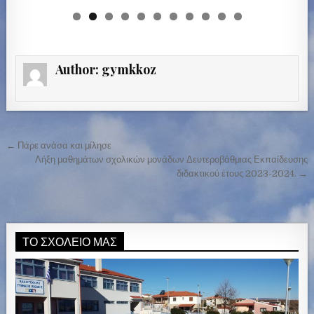
Author:
gymkkoz
← Πάρε ανάσα και μίλησε
Π
Λήξη μαθημάτων σχολικών μονάδων Δευτεροβάθμιας Εκπαίδευσης
λ
διδακτικού έτους 2023-2024. →
ο
ή
γ
ΤΟ ΣΧΟΛΕΊΟ ΜΑΣ
η
σ
η