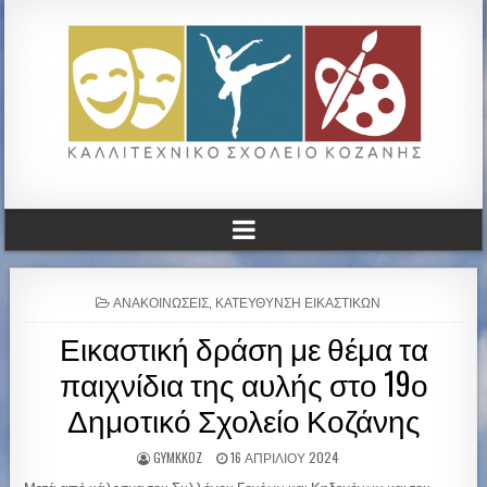
ΚΑΛΛΙΤΕΧΝΙΚΟ ΓΥΜΝΑΣΙΟ
ΚΟΖΑΝΗΣ
P
ΑΝΑΚΟΙΝΏΣΕΙΣ
,
ΚΑΤΕΎΘΥΝΣΗ ΕΙΚΑΣΤΙΚΏΝ
O
Εικαστική δράση με θέμα τα
S
T
παιχνίδια της αυλής στο 19ο
E
D
Δημοτικό Σχολείο Κοζάνης
I
N
GYMKKOZ
16 ΑΠΡΙΛΊΟΥ 2024