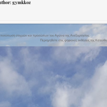
uthor:
gymkkoz
 αποτύπωση στιγμών και προσώπων του Αγώνα της Ανεξαρτησίας
Περιηγηθείτε στις ψηφιακές εκθέσεις της Κατεύ