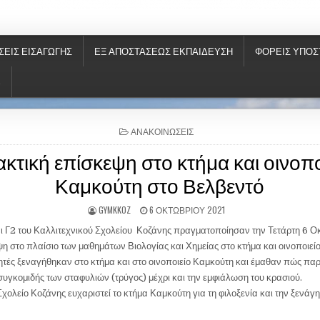
ΝΗΣ
ΣΕΙΣ ΕΙΣΑΓΩΓΉΣ
ΕΞ ΑΠΟΣΤΆΣΕΩΣ ΕΚΠΑΊΔΕΥΣΗ
ΦΟΡΕΙΣ ΥΠΟΣ
S
P
ΑΝΑΚΟΙΝΏΣΕΙΣ
O
ακτική επίσκεψη στο κτήμα και οινοπο
S
T
Καμκούτη στο Βελβεντό
E
D
I
GYMKKOZ
6 ΟΚΤΩΒΡΊΟΥ 2021
N
αι Γ2 του Καλλιτεχνικού Σχολείου Κοζάνης πραγματοποίησαν την Τετάρτη 6 
ψη στο πλαίσιο των μαθημάτων Βιολογίας και Χημείας στο κτήμα και οινοποιεί
ητές ξεναγήθηκαν στο κτήμα και στο οινοποιείο Καμκούτη και έμαθαν πώς παρ
συγκομιδής των σταφυλιών (τρύγος) μέχρι και την εμφιάλωση του κρασιού.
Σχολείο Κοζάνης ευχαριστεί το κτήμα Καμκούτη για τη φιλοξενία και την ξενά