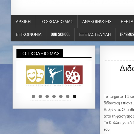
ΚΑΛΛΙΤΕΧΝΙΚΟ ΓΥΜΝΑΣΙΟ ΚΟΖΑ
ΑΡΧΙΚΉ
ΤΟ ΣΧΟΛΕΊΟ ΜΑΣ
ΑΝΑΚΟΙΝΏΣΕΙΣ
ΕΞΕΤΆ
ΕΠΙΚΟΙΝΩΝΊΑ
OUR SCHOOL
ΕΞΕΤΑΣΤΕΑ ΥΛΗ
ERASMU
ΤΟ ΣΧΟΛΕΊΟ ΜΑΣ
Διδ
Τα τμήματα Γ1 κ
διδακτική επίσκε
Βελβεντό. Οι μαθ
από τη φάση της 
Το Καλλιτεχνικό 
του.