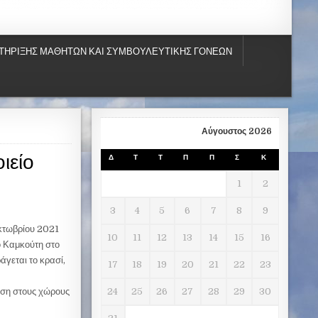
ΤΗΡΙΞΗΣ ΜΑΘΗΤΩΝ ΚΑΙ ΣΥΜΒΟΥΛΕΥΤΙΚΗΣ ΓΟΝΕΩΝ
Αύγουστος 2026
ιείο
Δ
Τ
Τ
Π
Π
Σ
Κ
1
2
3
4
5
6
7
8
9
Οκτωβρίου 2021
10
11
12
13
14
15
16
ο Καμκούτη στο
άγεται το κρασί,
17
18
19
20
21
22
23
γηση στους χώρους
24
25
26
27
28
29
30