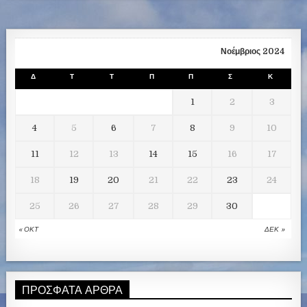
Νοέμβριος 2024
Δ
Τ
Τ
Π
Π
Σ
Κ
1
2
3
4
5
6
7
8
9
10
11
12
13
14
15
16
17
18
19
20
21
22
23
24
25
26
27
28
29
30
« ΟΚΤ
ΔΕΚ »
ΠΡΌΣΦΑΤΑ ΆΡΘΡΑ