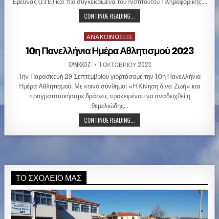
i
Έρευνας (ITE) και πιο συγκεκριμένα του Ινστιτούτου Πληροφορικής….
n
CONTINUE READING...
ΑΝΑΚΟΙΝΏΣΕΙΣ
P
o
10η Πανελλήνια Ημέρα Αθλητισμού 2023
s
GYMKKOZ
1 ΟΚΤΩΒΡΊΟΥ 2023
t
e
Την Παρασκευή 29 Σεπτεμβρίου γιορτάσαμε την 10η Πανελλήνια
d
Ημέρα Αθλητισμού. Με κοινό σύνθημα: «Η Κίνηση δίνει Ζωή» και
i
πραγματοποιήσαμε δράσεις προκειμένου να αναδειχθεί η
n
θεμελιώδης…
CONTINUE READING...
ΤΟ ΣΧΟΛΕΊΟ ΜΑΣ