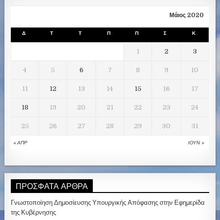
Μάιος 2020
Δ
Τ
Τ
Π
Π
Σ
Κ
1
2
3
4
5
6
7
8
9
10
11
12
13
14
15
16
17
18
19
20
21
22
23
24
25
26
27
28
29
30
31
« ΑΠΡ
ΙΟΎΝ »
ΠΡΌΣΦΑΤΑ ΆΡΘΡΑ
Γνωστοποίηση Δημοσίευσης Υπουργικής Απόφασης στην Εφημερίδα
της Κυβέρνησης