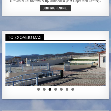
i
εμπνέουν και τονώνουν την αισιοδοξία μας! Τώρα, που κάπως…
n
CONTINUE READING...
ΤΟ ΣΧΟΛΕΊΟ ΜΑΣ