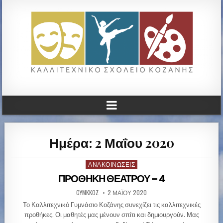
ΚΑΛΛΙΤΕΧΝΙΚΟ ΓΥΜΝΑΣΙΟ
ΚΟΖΑΝΗΣ
Ημέρα: 2 Μαΐου 2020
ΑΝΑΚΟΙΝΏΣΕΙΣ
P
o
ΠΡΟΘΗΚΗ ΘΕΑΤΡΟΥ – 4
s
GYMKKOZ
2 ΜΑΪ́ΟΥ 2020
t
e
Το Καλλιτεχνικό Γυμνάσιο Κοζάνης συνεχίζει τις καλλιτεχνικές
d
προθήκες. Οι μαθητές μας μένουν σπίτι και δημιουργούν. Μας