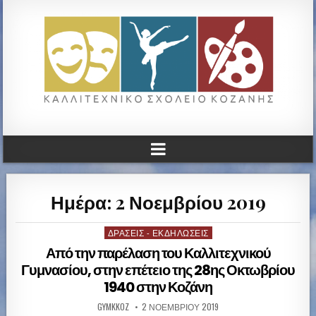
ΚΑΛΛΙΤΕΧΝΙΚΟ ΓΥΜΝΑΣΙΟ
ΚΟΖΑΝΗΣ
Ημέρα: 2 Νοεμβρίου 2019
ΔΡΆΣΕΙΣ - ΕΚΔΗΛΏΣΕΙΣ
P
o
Από την παρέλαση του Καλλιτεχνικού
s
Γυμνασίου, στην επέτειο της 28ης Οκτωβρίου
t
1940 στην Κοζάνη
e
d
GYMKKOZ
2 ΝΟΕΜΒΡΊΟΥ 2019