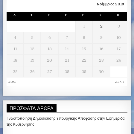
Νοέμβριος 2019
Δ
Τ
Τ
Π
Π
Σ
Κ
1
2
3
4
5
6
7
8
9
10
11
12
13
14
15
16
17
18
19
20
21
22
23
24
25
26
27
28
29
30
« ΟΚΤ
ΔΕΚ »
ΠΡΌΣΦΑΤΑ ΆΡΘΡΑ
Γνωστοποίηση Δημοσίευσης Υπουργικής Απόφασης στην Εφημερίδα
της Κυβέρνησης