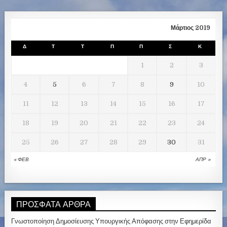
Μάρτιος 2019
Δ
Τ
Τ
Π
Π
Σ
Κ
1
2
3
4
5
6
7
8
9
10
11
12
13
14
15
16
17
18
19
20
21
22
23
24
25
26
27
28
29
30
31
« ΦΕΒ
ΑΠΡ »
ΠΡΌΣΦΑΤΑ ΆΡΘΡΑ
Γνωστοποίηση Δημοσίευσης Υπουργικής Απόφασης στην Εφημερίδα