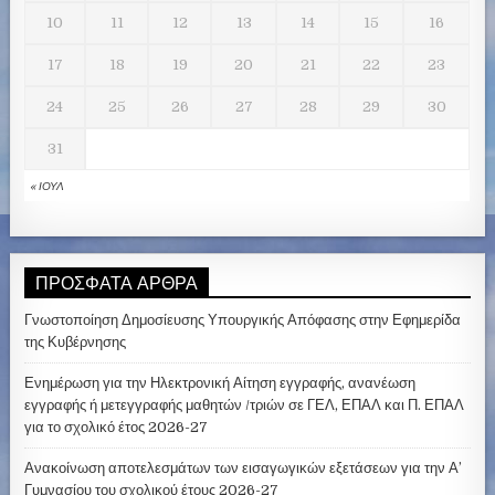
10
11
12
13
14
15
16
17
18
19
20
21
22
23
24
25
26
27
28
29
30
31
« ΙΟΎΛ
ΠΡΌΣΦΑΤΑ ΆΡΘΡΑ
Γνωστοποίηση Δημοσίευσης Υπουργικής Απόφασης στην Εφημερίδα
της Κυβέρνησης
Ενημέρωση για την Ηλεκτρονική Αίτηση εγγραφής, ανανέωση
εγγραφής ή μετεγγραφής μαθητών /τριών σε ΓΕΛ, ΕΠΑΛ και Π. ΕΠΑΛ
για το σχολικό έτος 2026-27
Ανακοίνωση αποτελεσμάτων των εισαγωγικών εξετάσεων για την Α’
Γυμνασίου του σχολικού έτους 2026-27