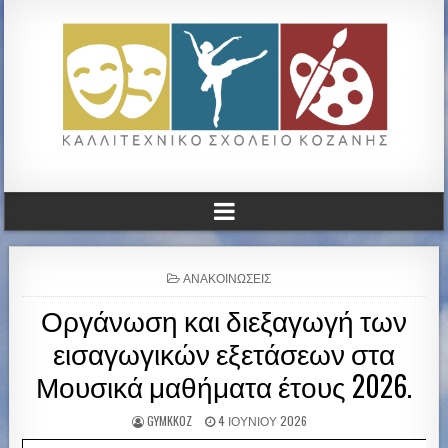
ΚΑΛΛΙΤΕΧΝΙΚΟ ΓΥΜΝΑΣΙΟ
ΚΟΖΑΝΗΣ
P
ΑΝΑΚΟΙΝΏΣΕΙΣ
O
Οργάνωση και διεξαγωγή των
S
T
εισαγωγικών εξετάσεων στα
E
D
Μουσικά μαθήματα έτους 2026.
I
N
GYMKKOZ
4 ΙΟΥΝΊΟΥ 2026