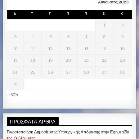
Αύγουστος 2026
Δ
Τ
Τ
Π
Π
Σ
Κ
1
2
3
4
5
6
7
8
9
10
11
12
13
14
15
16
17
18
19
20
21
22
23
24
25
26
27
28
29
30
31
« ΙΟΎΛ
ΠΡΌΣΦΑΤΑ ΆΡΘΡΑ
Γνωστοποίηση Δημοσίευσης Υπουργικής Απόφασης στην Εφημερίδα
της Κυβέρνησης