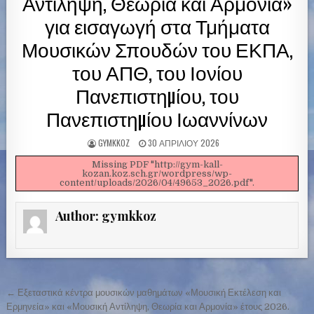
Αντίληψη, Θεωρία και Αρμονία»
για εισαγωγή στα Τμήματα
Μουσικών Σπουδών του ΕΚΠΑ,
του ΑΠΘ, του Ιονίου
Πανεπιστηµίου, του
Πανεπιστηµίου Ιωαννίνων
GYMKKOZ
30 ΑΠΡΙΛΊΟΥ 2026
Missing PDF "http://gym-kall-
kozan.koz.sch.gr/wordpress/wp-
content/uploads/2026/04/49653_2026.pdf".
Author:
gymkkoz
← Εξεταστικά κέντρα μουσικών μαθημάτων «Μουσική Εκτέλεση και
Π
Ερμηνεία» και «Μουσική Αντίληψη, Θεωρία και Αρμονία» έτους 2026.