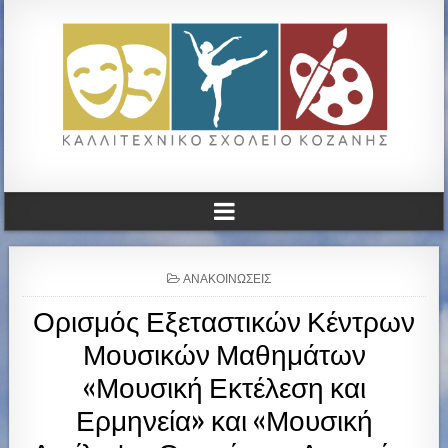
ΚΑΛΛΙΤΕΧΝΙΚΟ ΓΥΜΝΑΣΙΟ
ΚΟΖΑΝΗΣ
P
ΑΝΑΚΟΙΝΏΣΕΙΣ
O
Ορισμός Εξεταστικών Κέντρων
S
T
Μουσικών Μαθημάτων
E
D
«Μουσική Εκτέλεση και
I
N
Ερμηνεία» και «Μουσική