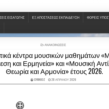
ΝΗΣ
ΣΕΙΣ ΕΙΣΑΓΩΓΉΣ
ΕΞ ΑΠΟΣΤΆΣΕΩΣ ΕΚΠΑΊΔΕΥΣΗ
ΦΟΡΕΙΣ ΥΠΟΣ
S
P
ΑΝΑΚΟΙΝΏΣΕΙΣ
O
τικά κέντρα μουσικών μαθημάτων «
S
T
εση και Ερμηνεία» και «Μουσική Αντ
E
D
Θεωρία και Αρμονία» έτους 2026.
I
N
GYMKKOZ
28 ΑΠΡΙΛΊΟΥ 2026