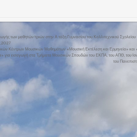
ωγής των μαθητών/τριών στην Α τάξη Γυμνασίου του Καλλιτεχνικού Σχολείου 
6_2027
ικών Κέντρων Μουσικών Μαθημάτων «Μουσική Εκτέλεση και Ερμηνεία» και 
α» για εισαγωγή στα Τμήματα Μουσικών Σπουδών του ΕΚΠΑ, του ΑΠΘ, του Ιον
του Πανεπισ