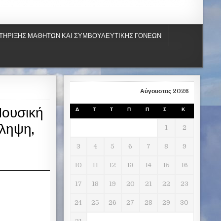
ΤΗΡΙΞΗΣ ΜΑΘΗΤΩΝ ΚΑΙ ΣΥΜΒΟΥΛΕΥΤΙΚΗΣ ΓΟΝΕΩΝ
Αύγουστος 2026
Μουσική
Δ
Τ
Τ
Π
Π
Σ
Κ
ίληψη,
1
2
3
4
5
6
7
8
9
10
11
12
13
14
15
16
17
18
19
20
21
22
23
24
25
26
27
28
29
30