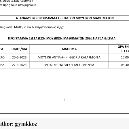
uthor:
gymkkoz