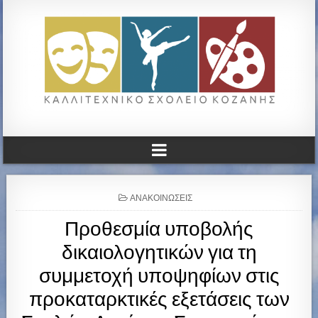
ΚΑΛΛΙΤΕΧΝΙΚΟ ΓΥΜΝΑΣΙΟ
ΚΟΖΑΝΗΣ
P
ΑΝΑΚΟΙΝΏΣΕΙΣ
O
Προθεσμία υποβολής
S
T
δικαιολογητικών για τη
E
D
συμμετοχή υποψηφίων στις
I
N
προκαταρκτικές εξετάσεις των