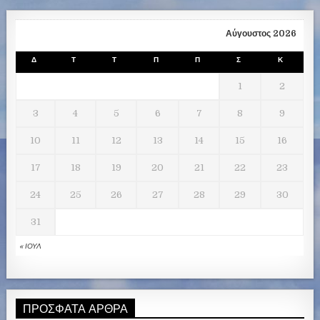
Αύγουστος 2026
Δ
Τ
Τ
Π
Π
Σ
Κ
1
2
3
4
5
6
7
8
9
10
11
12
13
14
15
16
17
18
19
20
21
22
23
24
25
26
27
28
29
30
31
« ΙΟΎΛ
ΠΡΌΣΦΑΤΑ ΆΡΘΡΑ