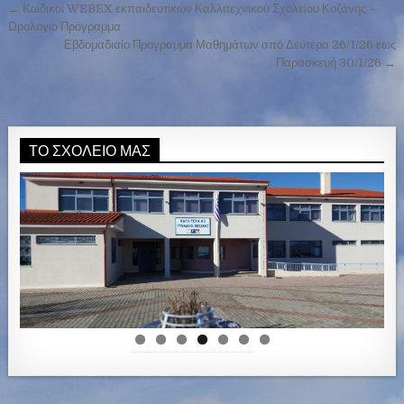
← Κωδικοί WEBEX εκπαιδευτικών Καλλιτεχνικού Σχολείου Κοζάνης –
Π
Ωρολόγιο Πρόγραμμα
λ
Εβδομαδιαίο Προγραμμα Μαθημάτων από Δευτέρα 26/1/26 εως
Παρασκευή 30/1/26 →
ο
ή
γ
η
ΤΟ ΣΧΟΛΕΊΟ ΜΑΣ
σ
η
ά
ρ
θ
ρ
ω
ν