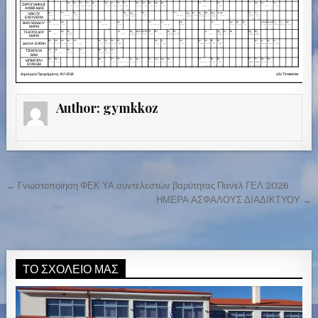
Author:
gymkkoz
← Γνωστοποίηση ΦΕΚ ΥΑ συντελεστών βαρύτητας Πανελ ΓΕΛ 2026
Π
ΗΜΕΡΑ ΑΣΦΑΛΟΥΣ ΔΙΑΔΙΚΤΥΟΥ →
λ
ο
ή
ΤΟ ΣΧΟΛΕΊΟ ΜΑΣ
γ
η