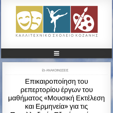
ΚΑΛΛΙΤΕΧΝΙΚΟ ΓΥΜΝΑΣΙΟ
ΚΟΖΑΝΗΣ
P
ΑΝΑΚΟΙΝΏΣΕΙΣ
O
Επικαιροποίηση του
S
T
ρεπερτορίου έργων του
E
D
μαθήματος «Μουσική Εκτέλεση
I
N
και Ερμηνεία» για τις