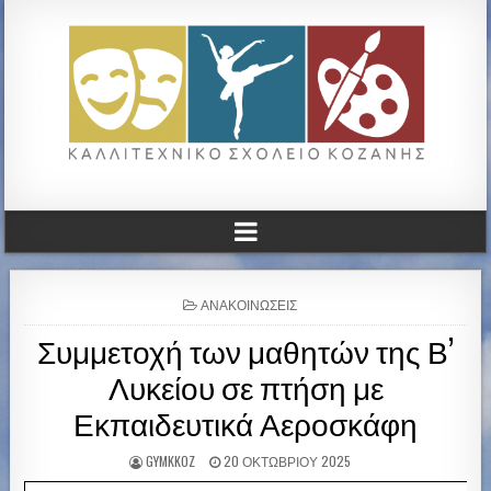
ΚΑΛΛΙΤΕΧΝΙΚΟ ΓΥΜΝΑΣΙΟ
ΚΟΖΑΝΗΣ
P
ΑΝΑΚΟΙΝΏΣΕΙΣ
O
Συμμετοχή των μαθητών της Β’
S
T
Λυκείου σε πτήση με
E
D
Εκπαιδευτικά Αεροσκάφη
I
N
GYMKKOZ
20 ΟΚΤΩΒΡΊΟΥ 2025