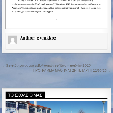
Author:
gymkkoz
← Eθνικό πρόγραμμα εμβολιασμών εφήβων – παιδιών 2025
Π
ΠΡΟΓΡΑΜΜΑ ΜΑΘΗΜΑΤΩΝ ΤΕΤΑΡΤΗ 22/10/25 →
λ
ο
ή
ΤΟ ΣΧΟΛΕΊΟ ΜΑΣ
γ
η