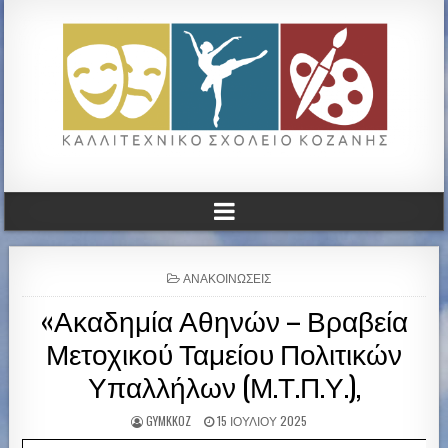
ΚΑΛΛΙΤΕΧΝΙΚΟ ΓΥΜΝΑΣΙΟ
ΚΟΖΑΝΗΣ
P
ΑΝΑΚΟΙΝΏΣΕΙΣ
O
«Ακαδημία Αθηνών – Βραβεία
S
T
Μετοχικού Ταμείου Πολιτικών
E
D
Υπαλλήλων (Μ.Τ.Π.Υ.),
I
N
GYMKKOZ
15 ΙΟΥΛΊΟΥ 2025