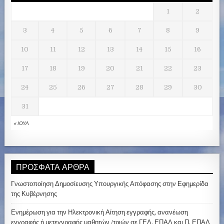
1
2
3
4
5
6
7
8
9
10
11
12
13
14
15
16
17
18
19
20
21
22
23
24
25
26
27
28
29
30
31
« ΙΟΎΛ
ΠΡΌΣΦΑΤΑ ΆΡΘΡΑ
Γνωστοποίηση Δημοσίευσης Υπουργικής Απόφασης στην Εφημερίδα
της Κυβέρνησης
Ενημέρωση για την Ηλεκτρονική Αίτηση εγγραφής, ανανέωση
εγγραφής ή μετεγγραφής μαθητών /τριών σε ΓΕΛ, ΕΠΑΛ και Π. ΕΠΑΛ