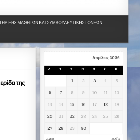
ΤΗΡΙΞΗΣ ΜΑΘΗΤΩΝ ΚΑΙ ΣΥΜΒΟΥΛΕΥΤΙΚΗΣ ΓΟΝΕΩΝ
Απρίλιος 2026
Δ
Τ
Τ
Π
Π
Σ
Κ
ρίδα της
1
2
3
4
5
6
7
8
9
10
11
12
13
14
15
16
17
18
19
20
21
22
23
24
25
26
27
28
29
30
« ΜΑΡ
ΜΑΪ́ »