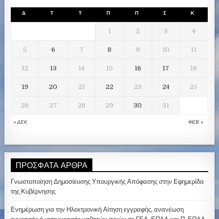
Δ
Τ
Τ
Π
Π
Σ
Κ
1
2
3
4
5
6
7
8
9
10
11
12
13
14
15
16
17
18
19
20
21
22
23
24
25
26
27
28
29
30
31
« ΔΕΚ
ΦΕΒ »
ΠΡΌΣΦΑΤΑ ΆΡΘΡΑ
Γνωστοποίηση Δημοσίευσης Υπουργικής Απόφασης στην Εφημερίδα
της Κυβέρνησης
Ενημέρωση για την Ηλεκτρονική Αίτηση εγγραφής, ανανέωση