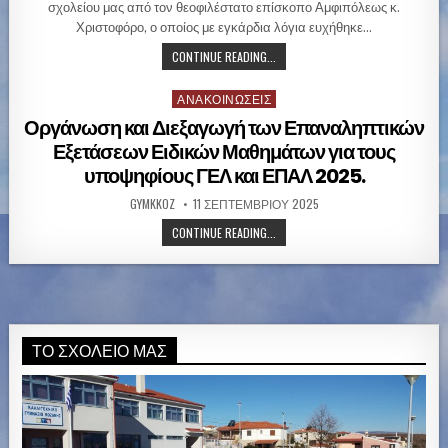
i
σχολείου μας από τον θεοφιλέστατο επίσκοπο Αμφιπόλεως κ.
n
Χριστοφόρο, ο οποίος με εγκάρδια λόγια ευχήθηκε…
CONTINUE READING...
ΑΝΑΚΟΙΝΏΣΕΙΣ
P
o
Οργάνωση και Διεξαγωγή των Επαναληπτικών
s
Εξετάσεων Ειδικών Μαθημάτων για τους
t
υποψηφίους ΓΕΛ και ΕΠΑΛ 2025.
e
d
GYMKKOZ
11 ΣΕΠΤΕΜΒΡΊΟΥ 2025
i
CONTINUE READING...
n
ΤΟ ΣΧΟΛΕΊΟ ΜΑΣ